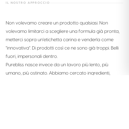
IL NOSTRO APPROCCIO
Non volevamo creare un prodotto qualsiasi. Non
volevamo limitarci a scegliere una formula già pronta,
metterci sopra un'etichetta carina e venderla come
"innovativa". Di prodotti così ce ne sono già troppi. Belli
fuori, impersonali dentro.
Purebliss nasce invece da un lavoro più lento, più
umano, più ostinato. Abbiamo cercato ingredienti,
testato consistenze, corretto formule, ascoltato
feedback reali e migliorato ogni dettaglio fino a
ottenere un prodotto che sentissimo davvero nostro.
La differenza è tutta qui: Purebliss è un prodotto
artigianale.
Non viene da una produzione fredda e standardizzata,