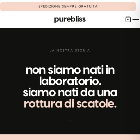
SPEDIZIONE SEMPRE GRATUITA
purebliss
chi siamo
01
LA NOSTRA STORIA
contatti
non siamo nati in
02
laboratorio.
account
siamo nati da una
03
rottura di scatole.